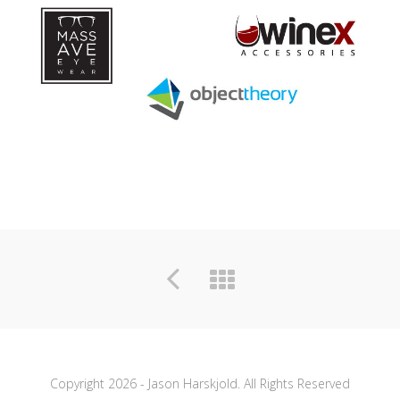
Copyright 2026 - Jason Harskjold. All Rights Reserved