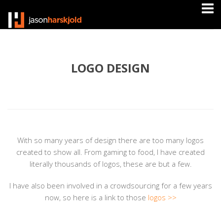
Online casino Enschede betrouwbaar
Winkansen Virtuele Speelautomaten 2023
: Echter, het boek van
Dead slot heeft vele functies die duidelijk onderscheiden van het
iconische origineel, met inbegrip van betere graphics, geluiden en
de algehele game-ervaring.
LOGO DESIGN
Geld Virtuele Gokmachine Site 2023
- Als je gewoon genieten van
slots, dit waarschijnlijk gewoon een probleem voor u.
Blackjack Zonder Deposit De Dealer
: Controleer de kleine
lettertjes voordat u een bonus claimt, hoewel ze lucratief zijn,
kunnen kleine details uw beloning beïnvloeden.
With so many years of design there are too many logos
Nieuw holland casino Zaanstad
created to show all. From gaming to food, I have created
literally thousands of logos, these are but a few.
Legaal Nieuwe Speelautomaten 2023
Wij wensen je veel plezier en succes..
I have also been involved in a crowdsourcing for a few years
Is Het Mogelijk Om Roulette Met Live Croupier Voor Speelgeld Te
now, so here is a link to those
logos >>
Spelen In 2023
Het belangrijkste voordeel van niet-progressieve slots is dat ze