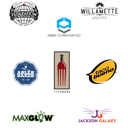
kleinere bedragen betalen, maar op een regelmatige basis.
Hieronder staan de huidige customer support opties voor
PlayNow, de details kunnen veranderen als de site lanceert in
Ontario.
Online casino spelen echt geld Amsterdam
Online Casinos Beste Bonus
Om dit te doen, gewoon uw betaling met behulp van een van de
verschillende stortingsmethoden beschikbaar met Ruby Fortune.
Legaal Mobiel Gokkasten In Het Engels
Het maakt gebruik van de standaard Netent control panel dat's
eenvoudig genoeg voor onervaren spelers te gebruiken, maar
heeft genoeg opties voor degenen onder ons die al Spelen slots
voor jaren.
Kan Ik Gratis Mobiel Blackjack Spelen Om Te Downloaden In 2023